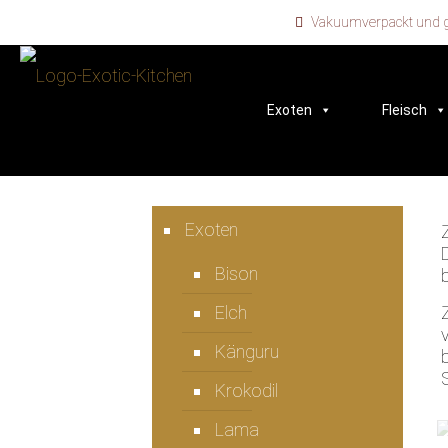
Vakuumverpackt und ge
Exoten
Fleisch
Exoten
Bison
Elch
Känguru
Krokodil
Lama