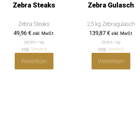
Zebra Steaks
Zebra Gulasch
Zebra Steaks
2,5 kg Zebragulasch
49,96
€
139,87
€
inkl. MwSt.
inkl. MwSt.
(
262,95
€
/ 1 kg)
(
55,95
€
/ 1 kg)
zzgl.
Versand
zzgl.
Versand
Weiterlesen
Weiterlesen