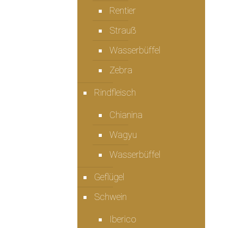
Rentier
Strauẞ
Wasserbüffel
Zebra
Rindfleisch
Chianina
Wagyu
Wasserbüffel
Geflügel
Schwein
Iberico