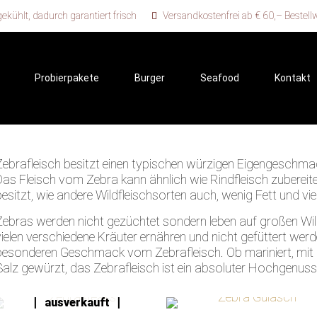
kühlt, dadurch garantiert frisch
Versandkostenfrei ab € 60,– Bestell
Probierpakete
Burger
Seafood
Kontakt
Zebrafleisch besitzt einen typischen würzigen Eigengeschmack
Das Fleisch vom Zebra kann ähnlich wie Rindfleisch zubereite
besitzt, wie andere Wildfleischsorten auch, wenig Fett und vi
Zebras werden nicht gezüchtet sondern leben auf großen Wi
vielen verschiedene Kräuter ernähren und nicht gefüttert we
besonderen Geschmack vom Zebrafleisch. Ob mariniert, mit S
Salz gewürzt, das Zebrafleisch ist ein absoluter Hochgenuss
leider
ausverkauft