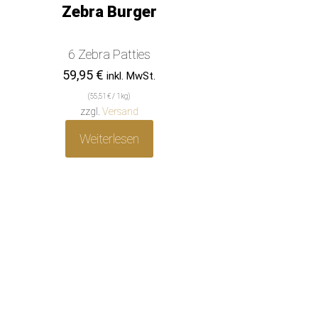
Zebra Burger
6 Zebra Patties
59,95
€
inkl. MwSt.
(
55,51
€
/ 1 kg)
zzgl.
Versand
Weiterlesen