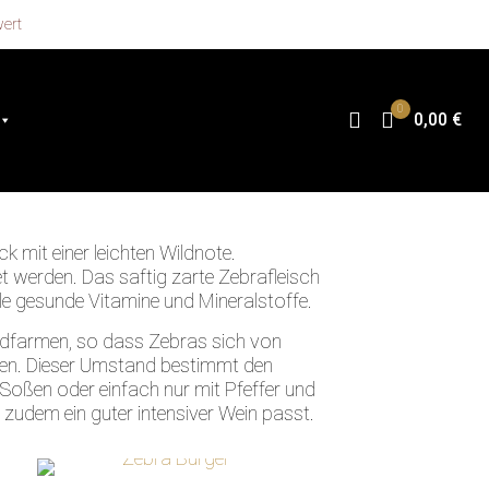
wert
0
0,00 €
 mit einer leichten Wildnote.
t werden. Das saftig zarte Zebrafleisch
ele gesunde Vitamine und Mineralstoffe.
ldfarmen, so dass Zebras sich von
rden. Dieser Umstand bestimmt den
oßen oder einfach nur mit Pfeffer und
 zudem ein guter intensiver Wein passt.