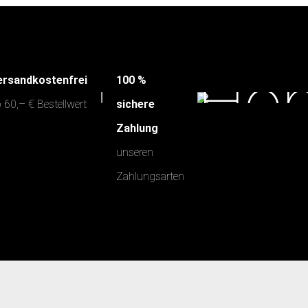
ersandkostenfrei
100 %
 60,– € Bestellwert
sichere
Zahlung
unseren
Zahlungsarten