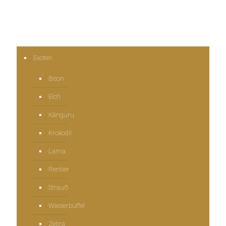
Exoten
Bison
Elch
Känguru
Krokodil
Lama
Rentier
Strauẞ
Wasserbüffel
Zebra