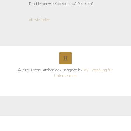
Rindfleisch wie Kobe oder US-Beef sein?
oh wie lecker
© 2026 Exotic-Kitchen.de / Designed by
KW - Werbung für
Unternehmer