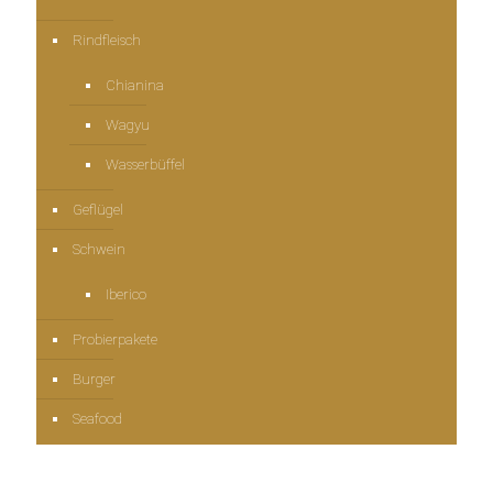
Rindfleisch
Chianina
Wagyu
Wasserbüffel
Geflügel
Schwein
Iberico
Probierpakete
Burger
Seafood