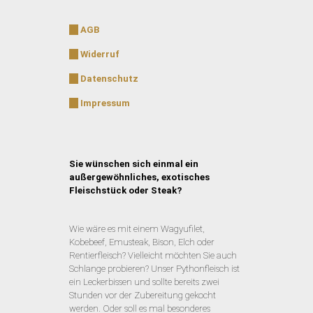
AGB
Widerruf
Datenschutz
Impressum
Sie wünschen sich einmal ein
außergewöhnliches, exotisches
Fleischstück oder Steak?
Wie wäre es mit einem Wagyufilet,
Kobebeef, Emusteak, Bison, Elch oder
Rentierfleisch? Vielleicht möchten Sie auch
Schlange probieren? Unser Pythonfleisch ist
ein Leckerbissen und sollte bereits zwei
Stunden vor der Zubereitung gekocht
werden. Oder soll es mal besonderes