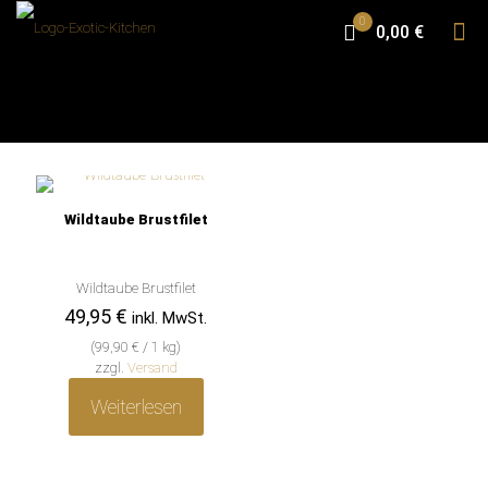
0
0,00 €
Wildtaube Brustfilet
Wildtaube Brustfilet
49,95
€
inkl. MwSt.
(
99,90
€
/ 1 kg)
zzgl.
Versand
Weiterlesen