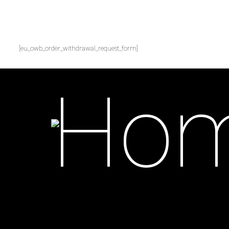
[eu_owb_order_withdrawal_request_form]