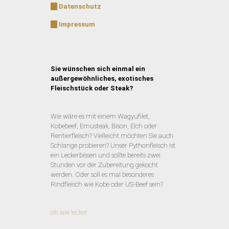
Datenschutz
Impressum
Sie wünschen sich einmal ein
außergewöhnliches, exotisches
Fleischstück oder Steak?
Wie wäre es mit einem Wagyufilet,
Kobebeef, Emusteak, Bison, Elch oder
Rentierfleisch? Vielleicht möchten Sie auch
Schlange probieren? Unser Pythonfleisch ist
ein Leckerbissen und sollte bereits zwei
Stunden vor der Zubereitung gekocht
werden. Oder soll es mal besonderes
Rindfleisch wie Kobe oder US-Beef sein?
oh wie lecker