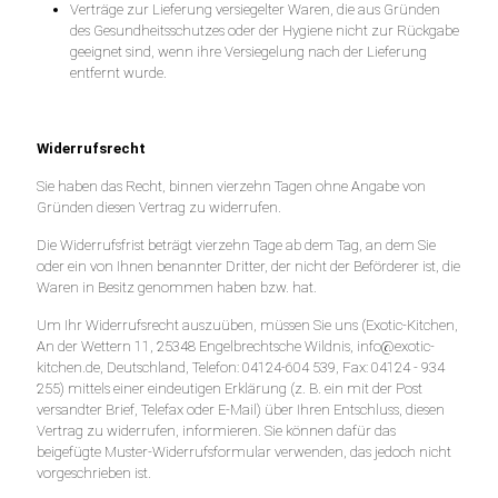
Verträge zur Lieferung versiegelter Waren, die aus Gründen
des Gesundheitsschutzes oder der Hygiene nicht zur Rückgabe
geeignet sind, wenn ihre Versiegelung nach der Lieferung
entfernt wurde.
Widerrufsrecht
Sie haben das Recht, binnen vierzehn Tagen ohne Angabe von
Gründen diesen Vertrag zu widerrufen.
Die Widerrufsfrist beträgt vierzehn Tage ab dem Tag, an dem Sie
oder ein von Ihnen benannter Dritter, der nicht der Beförderer ist, die
Waren in Besitz genommen haben bzw. hat.
Um Ihr Widerrufsrecht auszuüben, müssen Sie uns (Exotic-Kitchen,
An der Wettern 11, 25348 Engelbrechtsche Wildnis, info@exotic-
kitchen.de, Deutschland, Telefon: 04124-604 539, Fax: 04124 - 934
255) mittels einer eindeutigen Erklärung (z. B. ein mit der Post
versandter Brief, Telefax oder E-Mail) über Ihren Entschluss, diesen
Vertrag zu widerrufen, informieren. Sie können dafür das
beigefügte Muster-Widerrufsformular verwenden, das jedoch nicht
vorgeschrieben ist.