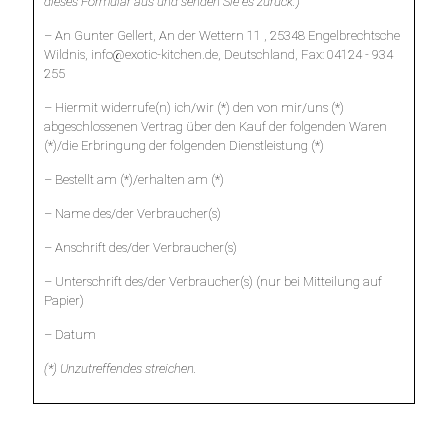
dieses Formular aus und senden Sie es zurück.)
– An Gunter Gellert, An der Wettern 11 , 25348 Engelbrechtsche
Wildnis, info@exotic-kitchen.de, Deutschland, Fax: 04124 - 934
255
– Hiermit widerrufe(n) ich/wir (*) den von mir/uns (*)
abgeschlossenen Vertrag über den Kauf der folgenden Waren
(*)/die Erbringung der folgenden Dienstleistung (*)
– Bestellt am (*)/erhalten am (*)
– Name des/der Verbraucher(s)
– Anschrift des/der Verbraucher(s)
– Unterschrift des/der Verbraucher(s) (nur bei Mitteilung auf
Papier)
– Datum
(*) Unzutreffendes streichen.