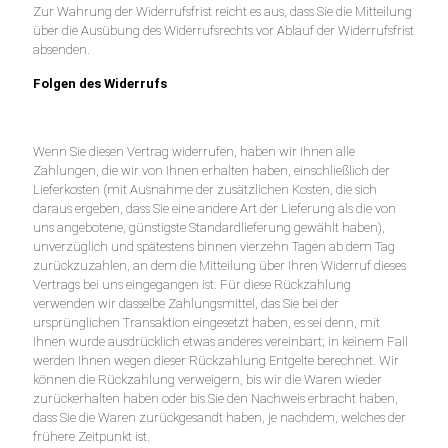
Zur Wahrung der Widerrufsfrist reicht es aus, dass Sie die Mitteilung
über die Ausübung des Widerrufsrechts vor Ablauf der Widerrufsfrist
absenden.
Folgen des Widerrufs
Wenn Sie diesen Vertrag widerrufen, haben wir Ihnen alle
Zahlungen, die wir von Ihnen erhalten haben, einschließlich der
Lieferkosten (mit Ausnahme der zusätzlichen Kosten, die sich
daraus ergeben, dass Sie eine andere Art der Lieferung als die von
uns angebotene, günstigste Standardlieferung gewählt haben),
unverzüglich und spätestens binnen vierzehn Tagen ab dem Tag
zurückzuzahlen, an dem die Mitteilung über Ihren Widerruf dieses
Vertrags bei uns eingegangen ist. Für diese Rückzahlung
verwenden wir dasselbe Zahlungsmittel, das Sie bei der
ursprünglichen Transaktion eingesetzt haben, es sei denn, mit
Ihnen wurde ausdrücklich etwas anderes vereinbart; in keinem Fall
werden Ihnen wegen dieser Rückzahlung Entgelte berechnet. Wir
können die Rückzahlung verweigern, bis wir die Waren wieder
zurückerhalten haben oder bis Sie den Nachweis erbracht haben,
dass Sie die Waren zurückgesandt haben, je nachdem, welches der
frühere Zeitpunkt ist.