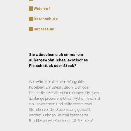
Widerruf
Datenschutz
Impressum
Sie wünschen sich einmal ein
außergewöhnliches, exotisches
Fleischstück oder Steak?
Wie wäre es mit einem Wagyufilet,
Kobebeef, Emusteak, Bison, Elch oder
Rentierfleisch? Vielleicht möchten Sie auch
Schlange probieren? Unser Pythonfleisch ist
ein Leckerbissen und sollte bereits zwei
Stunden vor der Zubereitung gekocht
werden. Oder soll es mal besonderes
Rindfleisch wie Kobe oder US-Beef sein?