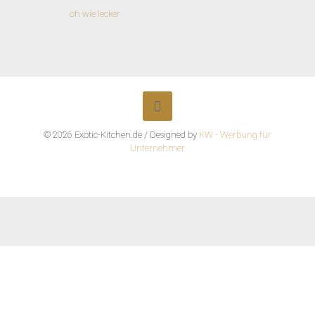
oh wie lecker
© 2026 Exotic-Kitchen.de / Designed by
KW - Werbung für
Unternehmer