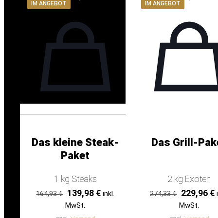
IM ANGEBOT
IM ANGEBOT
Das kleine Steak-
Das Grill-Pak
Paket
1 kg Steaks
2 kg Exoten
Ursprünglicher
Aktueller
Ursprüngl
139,98
€
229,96
€
inkl.
164,93
€
274,33
€
Preis
Preis
Preis
MwSt.
MwSt.
war:
ist:
war:
i