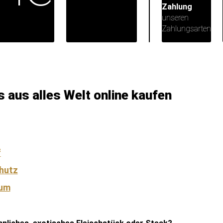
Zahlung
unseren
Zahlungsarten
 aus alles Welt online kaufen
f
hutz
sum