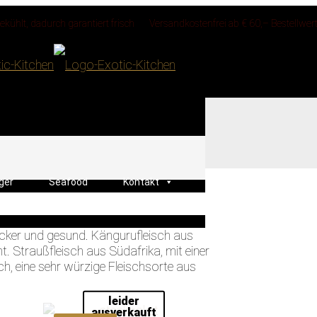
kühlt, dadurch garantiert frisch
Versandkostenfrei ab € 60,– Bestellwer
ger
Seafood
Kontakt
ecker und gesund. Kängurufleisch aus
. Straußfleisch aus Südafrika, mit einer
h, eine sehr würzige Fleischsorte aus
leider
ausverkauft