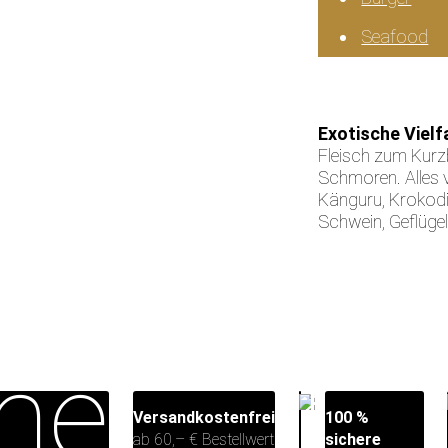
Seafood
Exotische Vielf
Fleisch zum Kur
Schmoren. Alles 
Känguru, Krokodi
Schwein, Geflüge
Versandkostenfrei
100 %
ab 60,– € Bestellwert
sichere