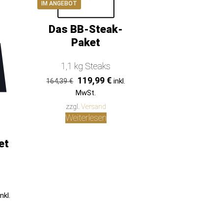
IM ANGEBOT
Das BB-Steak-
Paket
1,1 kg Steaks
Ursprünglicher
Aktueller
119,99
€
inkl.
164,39
€
Preis
Preis
MwSt.
war:
ist:
zzgl.
Versand
164,39 €
119,99 €.
Weiterlesen
et
icher
Aktueller
inkl.
Preis
st: