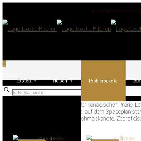
Vakuumverpackt und ge
0
0,00 €
Exoten
Fleisch
Probierpakete
Bur
✕
Bisonfleisch aus den Weiten der kanadischen Prärie. L
Australien, wo es ganz normal auf dem Speiseplan steht
perfekten leicht süßlichen Geschmacksnote. Zebrafleisc
Südafrika.