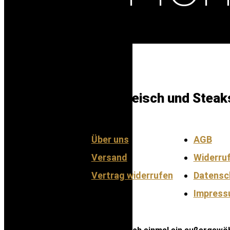
Gourmetfleisch und Steaks
Über uns
AGB
Versand
Widerru
Vertrag widerrufen
Datensc
Impres