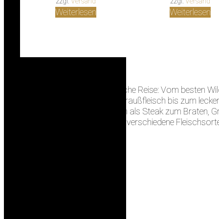
zzgl.
Versand
zzgl.
Versand
164,93 €
139,98 €.
274,33 €
Weiterlesen
Weiterlesen
Starten Sie Ihre geschmackliche Reise: Vom besten Wil
Känguru und dem leckeren Straußfleisch bis zum leckeren
Gourmet. Zubereitung einfach als Steak zum Braten, Gri
Steakpaket befinden sich vier verschiedene Fleischsort