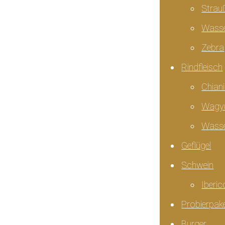
Strau
Wasse
Zebra
Rindfleisch
Chian
Wagy
Wasse
Geflügel
Schwein
Iberic
Probierpak
Burger