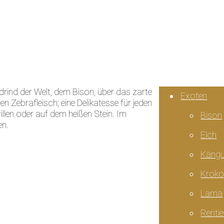
229,96 €.
drind der Welt, dem Bison, über das zarte
Exoten
 Zebrafleisch; eine Delikatesse für jeden
llen oder auf dem heißen Stein. Im
Bison
en.
Elch
Kängu
Kroko
Lama
Rentie