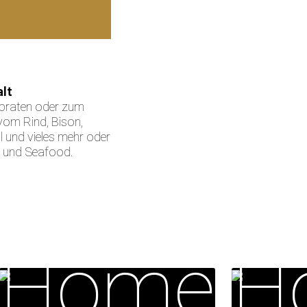
alt
zbraten oder zum
vom Rind, Bison,
l und vieles mehr oder
l und Seafood.