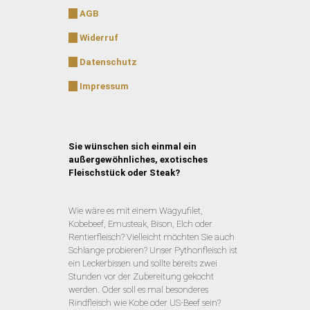
AGB
Widerruf
Datenschutz
Impressum
Sie wünschen sich einmal ein
außergewöhnliches, exotisches
Fleischstück oder Steak?
Wie wäre es mit einem Wagyufilet,
Kobebeef, Emusteak, Bison, Elch oder
Rentierfleisch? Vielleicht möchten Sie auch
Schlange probieren? Unser Pythonfleisch ist
ein Leckerbissen und sollte bereits zwei
Stunden vor der Zubereitung gekocht
werden. Oder soll es mal besonderes
Rindfleisch wie Kobe oder US-Beef sein?