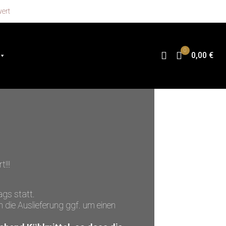
wert
0
0,00 €
!!!
ags statt.
h die Auslieferung ggf. um einen