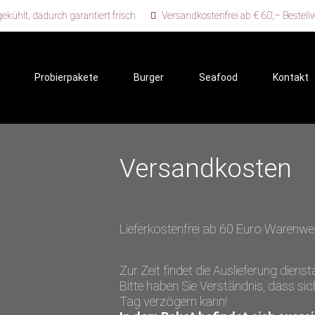
kühlt, dadurch garantiert frisch
Versandkostenfrei ab € 60,– Bestell
Probierpakete
Burger
Seafood
Kontakt
Versandkosten
Lieferkostenfrei ab 60 Euro Warenwert
Zur Zeit findet die Auslieferung dienst
Bitte haben Sie Verständnis, dass sic
Tag verzögern kann!