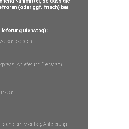
chend Kühlmittel, so dass die
froren (oder ggf. frisch) bei
lieferung Dienstag):
e Versandkosten
xpress (Anlieferung Dienstag):
erne an.
(Versand am Montag; Anlieferung