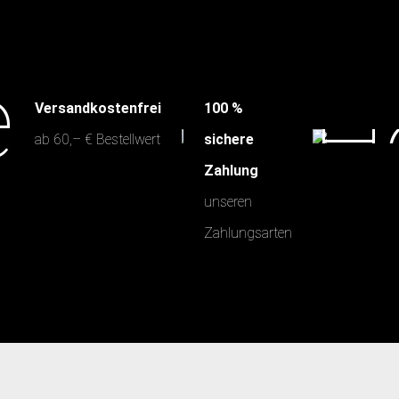
Versandkostenfrei
100 %
ab 60,– € Bestellwert
sichere
Zahlung
unseren
Zahlungsarten