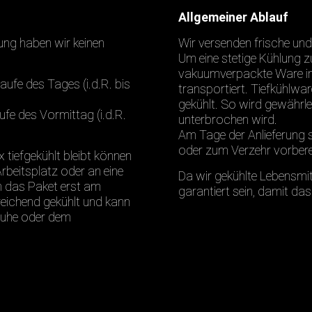
Allgemeiner Ablauf
ung haben wir keinen
Wir versenden frische und
Um eine stetige Kühlung zu
vakuumverpackte Ware in 
fe des Tages (i.d.R. bis
transportiert. Tiefkühlwa
gekühlt. So wird gewährlei
e des Vormittag (i.d.R.
unterbrochen wird.
Am Tage der Anlieferung s
oder zum Verzehr vorbere
x tiefgekühlt bleibt können
rbeitsplatz oder an eine
Da wir gekühlte Lebensmi
en das Paket erst am
garantiert sein, damit das
reichend gekühlt und kann
truhe oder dem