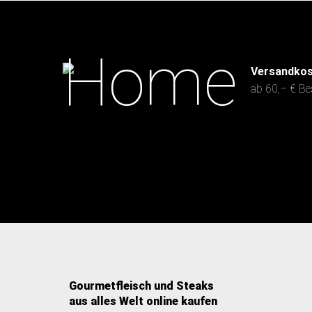
Versandkos
ab 60,– € Bes
Gourmetfleisch und Steaks
aus alles Welt online kaufen