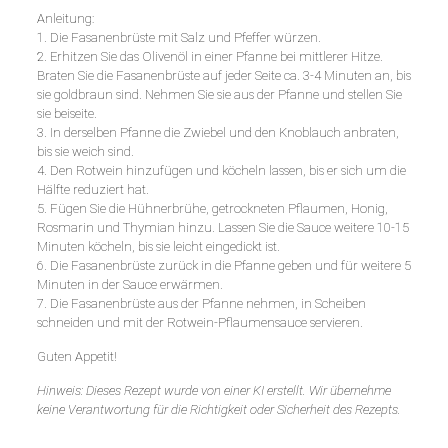
Anleitung:
1. Die Fasanenbrüste mit Salz und Pfeffer würzen.
2. Erhitzen Sie das Olivenöl in einer Pfanne bei mittlerer Hitze.
Braten Sie die Fasanenbrüste auf jeder Seite ca. 3-4 Minuten an, bis
sie goldbraun sind. Nehmen Sie sie aus der Pfanne und stellen Sie
sie beiseite.
3. In derselben Pfanne die Zwiebel und den Knoblauch anbraten,
bis sie weich sind.
4. Den Rotwein hinzufügen und köcheln lassen, bis er sich um die
Hälfte reduziert hat.
5. Fügen Sie die Hühnerbrühe, getrockneten Pflaumen, Honig,
Rosmarin und Thymian hinzu. Lassen Sie die Sauce weitere 10-15
Minuten köcheln, bis sie leicht eingedickt ist.
6. Die Fasanenbrüste zurück in die Pfanne geben und für weitere 5
Minuten in der Sauce erwärmen.
7. Die Fasanenbrüste aus der Pfanne nehmen, in Scheiben
schneiden und mit der Rotwein-Pflaumensauce servieren.
Guten Appetit!
Hinweis: Dieses Rezept wurde von einer KI erstellt. Wir übernehme
keine Verantwortung für die Richtigkeit oder Sicherheit des Rezepts.