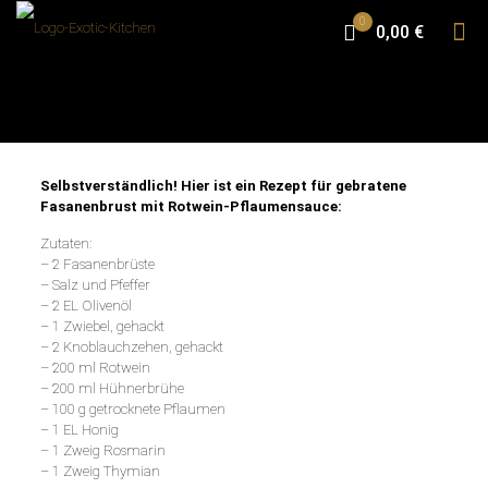
0
0,00 €
Selbstverständlich! Hier ist ein Rezept für gebratene
Fasanenbrust mit Rotwein-Pflaumensauce:
Zutaten:
– 2 Fasanenbrüste
– Salz und Pfeffer
– 2 EL Olivenöl
– 1 Zwiebel, gehackt
– 2 Knoblauchzehen, gehackt
– 200 ml Rotwein
– 200 ml Hühnerbrühe
– 100 g getrocknete Pflaumen
– 1 EL Honig
– 1 Zweig Rosmarin
– 1 Zweig Thymian