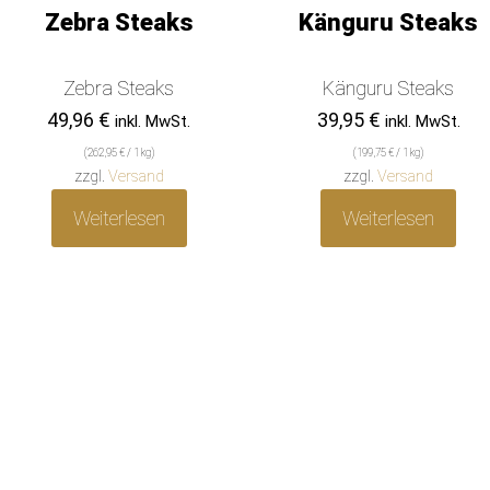
Zebra Steaks
Känguru Steaks
Zebra Steaks
Känguru Steaks
49,96
€
39,95
€
inkl. MwSt.
inkl. MwSt.
(
262,95
€
/ 1 kg)
(
199,75
€
/ 1 kg)
zzgl.
Versand
zzgl.
Versand
Weiterlesen
Weiterlesen