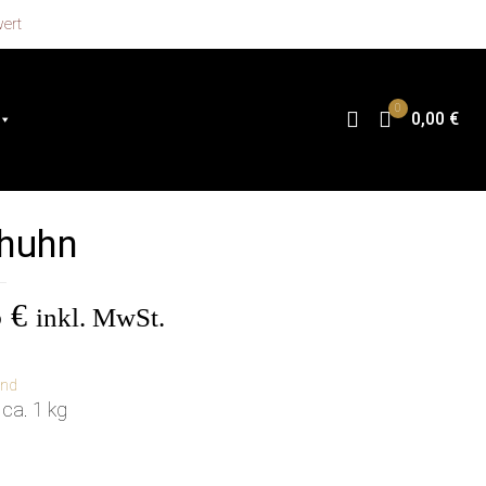
wert
0
0,00 €
lhuhn
5
€
inkl. MwSt.
and
 ca. 1 kg