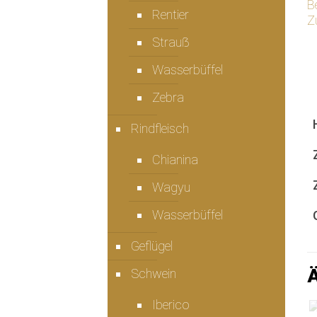
B
Rentier
Z
Strauẞ
Wasserbüffel
Zebra
Rindfleisch
Chianina
Wagyu
Wasserbüffel
Geflügel
Ä
Schwein
Iberico