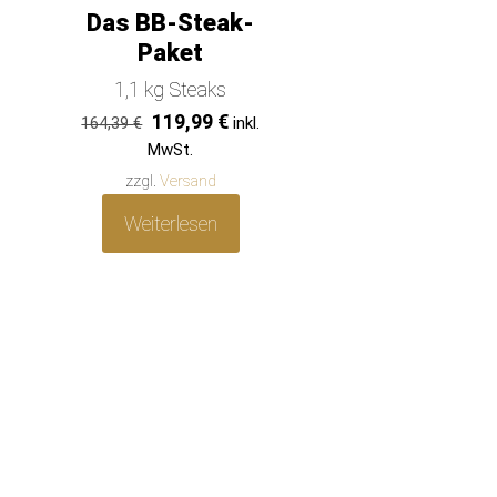
IM ANGEBOT
Das BB-Steak-
Paket
1,1 kg Steaks
Ursprünglicher
Aktueller
119,99
€
inkl.
164,39
€
Preis
Preis
MwSt.
war:
ist:
zzgl.
Versand
164,39 €
119,99 €.
Weiterlesen