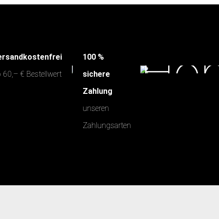
ersandkostenfrei
100 %
 60,– € Bestellwert
sichere
Zahlung
unseren
Zahlungsarten