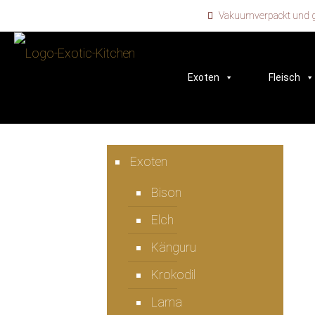
Vakuumverpackt und ge
Exoten
Fleisch
Exoten
Bison
Elch
Känguru
Krokodil
Lama