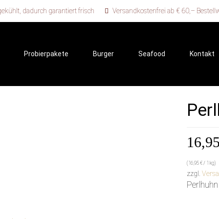
kühlt, dadurch garantiert frisch
Versandkostenfrei ab € 60,– Bestell
Probierpakete
Burger
Seafood
Kontakt
Per
16,9
(
16,95
€
/ 1 kg)
zzgl.
Vers
Perlhuhn