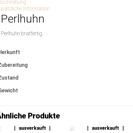
eschreibung
usätzliche Information
Perlhuhn
Perlhuhn bratfertig
Herkunft
Zubereitung
Zustand
Gewicht
hnliche Produkte
leider
leider
ausverkauft
ausverkauft