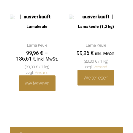
leider
leider
ausverkauft
ausverkauft
Lamakeule
Lamakeule (1,2 kg)
Lama Keule
Lama Keule
99,96
€
–
99,96
€
inkl. MwSt.
Preisspanne:
136,61
€
inkl. MwSt.
(
83,30
€
/ 1 kg)
99,96 €
(
83,30
€
/ 1 kg)
zzgl.
Versand
bis
zzgl.
Versand
136,61 €
Weiterlesen
Weiterlesen