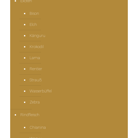
Exoten
Bison
Elch
Känguru
Krokodil
Lama
Rentier
Strauẞ
Wasserbüffel
Zebra
Rindfleisch
Chianina