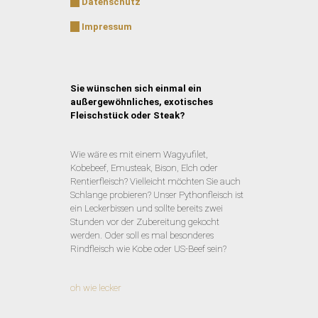
Datenschutz
Impressum
Sie wünschen sich einmal ein
außergewöhnliches, exotisches
Fleischstück oder Steak?
Wie wäre es mit einem Wagyufilet,
Kobebeef, Emusteak, Bison, Elch oder
Rentierfleisch? Vielleicht möchten Sie auch
Schlange probieren? Unser Pythonfleisch ist
ein Leckerbissen und sollte bereits zwei
Stunden vor der Zubereitung gekocht
werden. Oder soll es mal besonderes
Rindfleisch wie Kobe oder US-Beef sein?
oh wie lecker