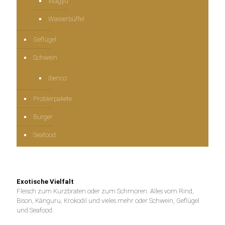
Wagyu
Wasserbüffel
Geflügel
Schwein
Iberico
Probierpakete
Burger
Seafood
Exotische Vielfalt
Fleisch zum Kurzbraten oder zum Schmoren. Alles vom Rind,
Bison, Känguru, Krokodil und vieles mehr oder Schwein, Geflügel
und Seafood.