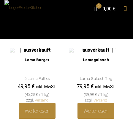
0
0,00 €
leider
leider
ausverkauft
ausverkauft
Lama Burger
Lamagulasch
6 Lama Patties
Lama Gulasch 2 kg
49,95
€
79,95
€
inkl. MwSt.
inkl. MwSt.
(
46,25
€
/ 1 kg)
(
39,98
€
/ 1 kg)
zzgl.
Versand
zzgl.
Versand
Weiterlesen
Weiterlesen