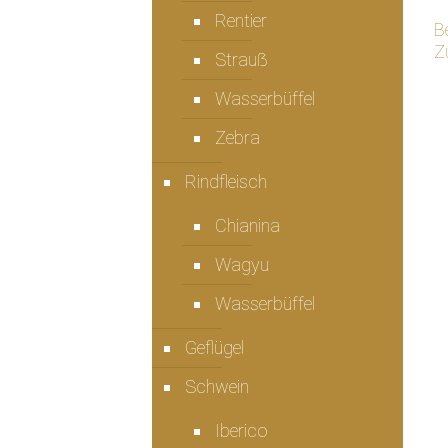
Rentier
B
Z
Strauẞ
Wasserbüffel
Zebra
Rindfleisch
Chianina
Wagyu
Wasserbüffel
Geflügel
Schwein
Iberico