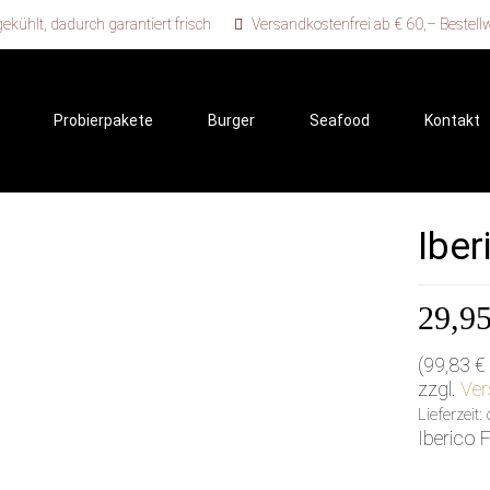
kühlt, dadurch garantiert frisch
Versandkostenfrei ab € 60,– Bestell
Probierpakete
Burger
Seafood
Kontakt
Iber
29,9
(
99,83
€
zzgl.
Ver
Lieferzeit
Iberico F