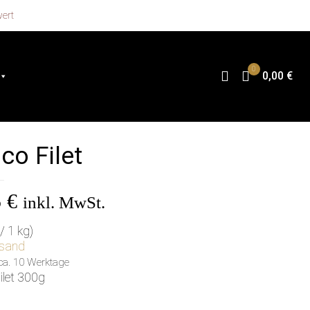
wert
0
0,00 €
ico Filet
5
€
inkl. MwSt.
/ 1 kg)
sand
: ca. 10 Werktage
ilet 300g