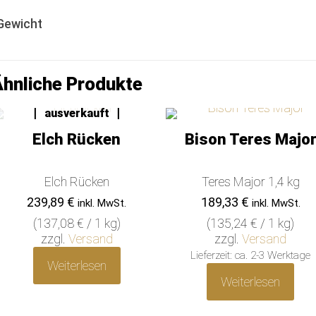
Gewicht
hnliche Produkte
leider
ausverkauft
Elch Rücken
Bison Teres Majo
Elch Rücken
Teres Major 1,4 kg
239,89
€
189,33
€
inkl. MwSt.
inkl. MwSt.
(
137,08
€
/ 1 kg)
(
135,24
€
/ 1 kg)
zzgl.
Versand
zzgl.
Versand
Lieferzeit: ca. 2-3 Werktage
Weiterlesen
Weiterlesen