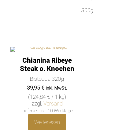
300g
r
Chianina Ribeye
Steak o. Knochen
Bistecca 320g
39,95
€
inkl. MwSt.
(
124,84
€
/ 1 kg)
zzgl.
Versand
Lieferzeit: ca. 10 Werktage
Weiterlesen