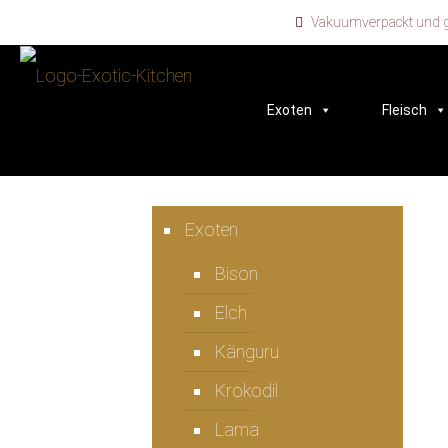
Vakuumverpackt und ge
Exoten
Fleisch
Exoten
Bison
Elch
Känguru
Krokodil
Lama