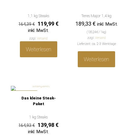
1,1 kg Steaks
Teres Major 1,4 kg
Ursprünglicher
Aktueller
119,99
€
189,33
€
inkl. MwSt.
164,39
€
Preis
Preis
inkl. MwSt.
(
135,24
€
/ 1 kg)
war:
ist:
zzgl.
Versand
zzgl.
Versand
164,39 €
119,99 €.
Lieferzeit: ca. 2-3 Werktage
Weiterlesen
Weiterlesen
IM ANGEBOT
Das kleine Steak-
Paket
1 kg Steaks
Ursprünglicher
Aktueller
139,98
€
164,93
€
Preis
Preis
inkl. MwSt.