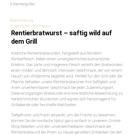
5 Rentiergriller
Beschreibung
Zusätzliche Information
Rentierbratwurst – saftig wild auf
dem Grill
Köstliche Rentierbratwürsten, hergestellt aus feinstem
Rentierfleisch, bieten einen unvergleichliches kulinarisches
Erlebnis. Das zarte und magerere Fleisch verleiht den Bratwürsten
einen milden und dennoch intensiven Geschmack, der von einem
Hauch von Wildaroma begleitet wird. Perfekt für den Grill oder die
Pfanne, behalten unsere Rentierbratwürste ihre Saftigkeit und
ihren unverkennbaren Geschmack bei jeder Zubereitungsart.
Diese einzigartigen Bratwürste sind eine köstliche Abwechslung zu
herkömmlichen Würstchen und eignen sich hervorragend für
Grillabende oder herzhafte Mahlzeiten.
Tiefgefroren und frisch verpackt, um die Frische zu bewahren,
können Sie die nordische Natur ganz einfach in unserem Online-
Shop bestellen und den unverwechselbaren Geschmack der
Rentierbratwurst bei Ihnen zu Hause genießen! Entdecken Sie den