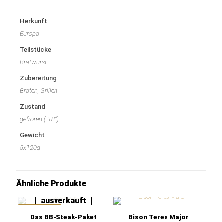
Herkunft
Europa
Teilstücke
Bratwurst
Zubereitung
Braten, Grillen
Zustand
gefroren (-18°)
Gewicht
5x120g
Ähnliche Produkte
leider
ausverkauft
IM ANGEBOT
Das BB-Steak-Paket
Bison Teres Major