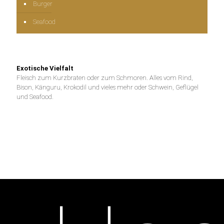
Burger
Seafood
Exotische Vielfalt
Fleisch zum Kurzbraten oder zum Schmoren. Alles vom Rind,
Bison, Känguru, Krokodil und vieles mehr oder Schwein, Geflügel
und Seafood.