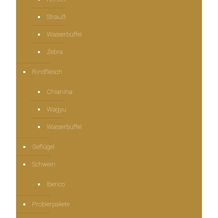
Strauẞ
Wasserbüffel
Zebra
Rindfleisch
Chianina
Wagyu
Wasserbüffel
Geflügel
Schwein
Iberico
Probierpakete