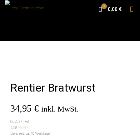
0
0,00 €
Rentier Bratwurst
34,95
€
inkl. MwSt.
(
58,25
€
/ 1 kg)
zzgl.
Versand
Lieferzeit: ca. 10 Werktage