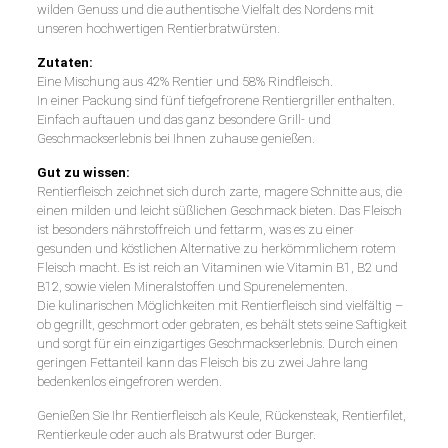
wilden Genuss und die authentische Vielfalt des Nordens mit
unseren hochwertigen Rentierbratwürsten.
Zutaten:
Eine Mischung aus 42% Rentier und 58% Rindfleisch.
In einer Packung sind fünf tiefgefrorene Rentiergriller enthalten.
Einfach auftauen und das ganz besondere Grill- und
Geschmackserlebnis bei Ihnen zuhause genießen.
Gut zu wissen:
Rentierfleisch zeichnet sich durch zarte, magere Schnitte aus, die
einen milden und leicht süßlichen Geschmack bieten. Das Fleisch
ist besonders nährstoffreich und fettarm, was es zu einer
gesunden und köstlichen Alternative zu herkömmlichem rotem
Fleisch macht. Es ist reich an Vitaminen wie Vitamin B1, B2 und
B12, sowie vielen Mineralstoffen und Spurenelementen.
Die kulinarischen Möglichkeiten mit Rentierfleisch sind vielfältig –
ob gegrillt, geschmort oder gebraten, es behält stets seine Saftigkeit
und sorgt für ein einzigartiges Geschmackserlebnis. Durch einen
geringen Fettanteil kann das Fleisch bis zu zwei Jahre lang
bedenkenlos eingefroren werden.
Genießen Sie Ihr Rentierfleisch als Keule, Rückensteak, Rentierfilet,
Rentierkeule oder auch als Bratwurst oder Burger.